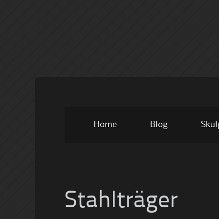
Skip
Home
Blog
Skul
to
content
Stahlträger