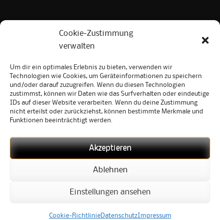
Cookie-Zustimmung
Neueste Beiträge
verwalten
Abschied aus Ravensburg
Um dir ein optimales Erlebnis zu bieten, verwenden wir
Technologien wie Cookies, um Geräteinformationen zu speichern
20. Februar 2025
und/oder darauf zuzugreifen. Wenn du diesen Technologien
Zaunkunst-Projekte
zustimmst, können wir Daten wie das Surfverhalten oder eindeutige
20. Februar 2025
IDs auf dieser Website verarbeiten. Wenn du deine Zustimmung
nicht erteilst oder zurückziehst, können bestimmte Merkmale und
Einladung Orangerie
Funktionen beeinträchtigt werden.
8. Juli 2018
Ein halbes Leben Stahlkunst mein Projekt
Akzeptieren
31Tage
12. August 2016
Ablehnen
Hamburg zeigt Kunst
10. Mai 2016
Einstellungen ansehen
Cookie-Richtlinie
Datenschutz
Impressum